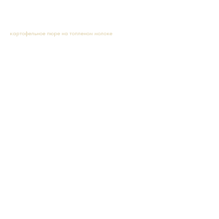
360,00
р.
картофельное пюре на топленом молоке