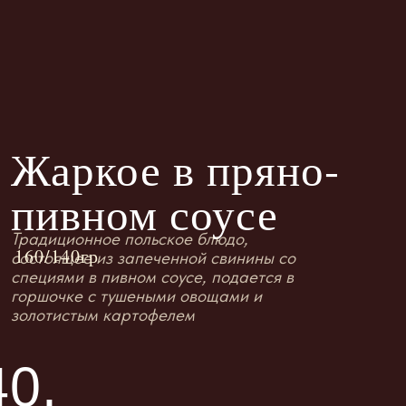
Жаркое в пряно-
пивном соусе
Традиционное польское блюдо,
160/140гр
состоящее из запеченной свинины со
специями в пивном соусе, подается в
горшочке с тушеными овощами и
золотистым картофелем
40.