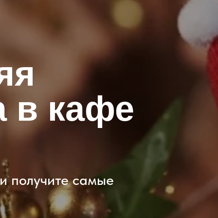
яя
 в кафе
и получите самые